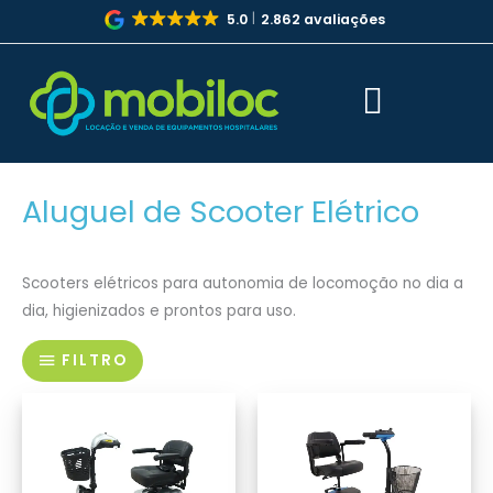
Ir
5.0
2.862 avaliações
para
o
conteúdo
Aluguel de Scooter Elétrico
Scooters elétricos para autonomia de locomoção no dia a
dia, higienizados e prontos para uso.
FILTRO