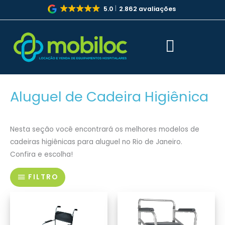
Ir
5.0
2.862 avaliações
para
o
conteúdo
Aluguel de Cadeira Higiênica
Nesta seção você encontrará os melhores modelos de
cadeiras higiênicas para aluguel no Rio de Janeiro.
Confira e escolha!
FILTRO